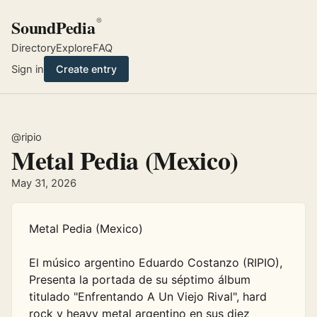
SoundPedia
®
Directory
Explore
FAQ
Sign in
Create entry
@ripio
Metal Pedia (Mexico)
May 31, 2026
Metal Pedia (Mexico) 

El músico argentino Eduardo Costanzo (RIPIO), 
Presenta la portada de su séptimo álbum 
titulado "Enfrentando A Un Viejo Rival", hard 
rock y heavy metal argentino en sus diez 